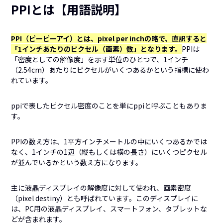
PPIとは【用語説明】
PPI（ピーピーアイ）とは、pixel per inchの略で、直訳すると
「1インチあたりのピクセル（画素）数」となります。
PPIは
「密度としての解像度」を示す単位のひとつで、1インチ
（2.54cm）あたりにピクセルがいくつあるかという指標に使わ
れています。
ppiで表したピクセル密度のことを単にppiと呼ぶこともありま
す。
PPIの数え方は、1平方インチメートルの中にいくつあるかでは
なく、1インチの1辺（縦もしくは横の長さ）にいくつピクセル
が並んでいるかという数え方になります。
主に液晶ディスプレイの解像度に対して使われ、画素密度
（pixel destiny）とも呼ばれています。このディスプレイに
は、PC用の液晶ディスプレイ、スマートフォン、タブレットな
どが含まれます。